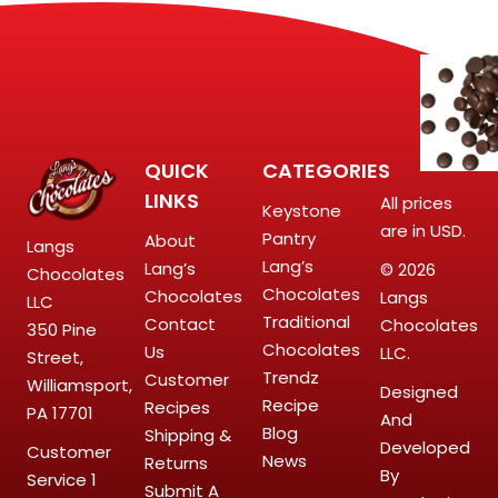
QUICK
CATEGORIES
LINKS
All prices
Keystone
are in USD.
Pantry
About
Langs
Lang’s
Lang’s
© 2026
Chocolates
Chocolates
Chocolates
Langs
LLC
Traditional
Contact
Chocolates
350 Pine
Chocolates
Us
LLC.
Street,
Trendz
Customer
Williamsport,
Designed
Recipe
Recipes
PA 17701
And
Blog
Shipping &
Developed
Customer
News
Returns
By
Service
1
Submit A