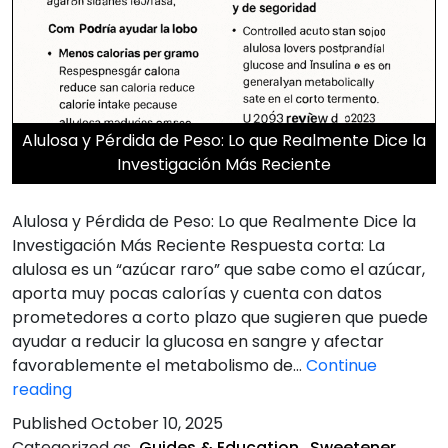
Alulosa y Pérdida de Peso: Lo que Realmente Dice la
Investigación Más Reciente
Alulosa y Pérdida de Peso: Lo que Realmente Dice la
Investigación Más Reciente Respuesta corta: La
alulosa es un “azúcar raro” que sabe como el azúcar,
aporta muy pocas calorías y cuenta con datos
prometedores a corto plazo que sugieren que puede
ayudar a reducir la glucosa en sangre y afectar
favorablemente el metabolismo de…
Continue
Alulosa
reading
y
Published
October 10, 2025
Pérdida
Categorized as
Guides & Education
,
Sweetener