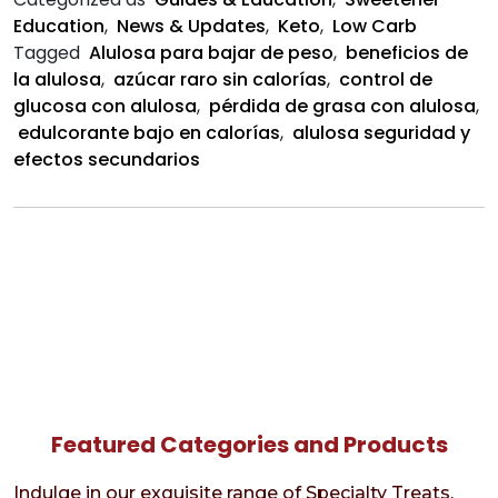
de
Education
,
News & Updates
,
Keto
,
Low Carb
Peso
Tagged
Alulosa para bajar de peso
,
beneficios de
la alulosa
,
azúcar raro sin calorías
,
control de
glucosa con alulosa
,
pérdida de grasa con alulosa
,
edulcorante bajo en calorías
,
alulosa seguridad y
efectos secundarios
Featured Categories and Products
Indulge in our exquisite range of Specialty Treats,