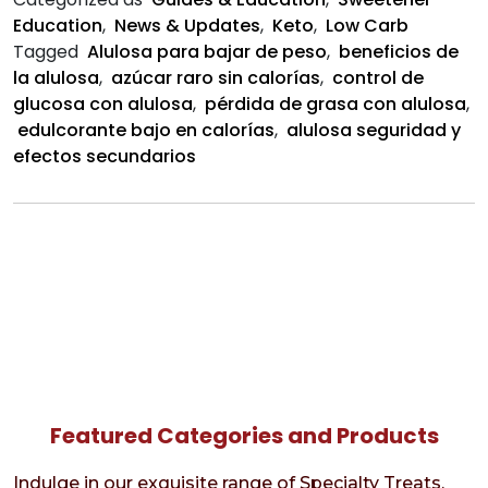
de
Education
,
News & Updates
,
Keto
,
Low Carb
Peso
Tagged
Alulosa para bajar de peso
,
beneficios de
la alulosa
,
azúcar raro sin calorías
,
control de
glucosa con alulosa
,
pérdida de grasa con alulosa
,
edulcorante bajo en calorías
,
alulosa seguridad y
efectos secundarios
Featured Categories and Products
Indulge in our exquisite range of Specialty Treats,