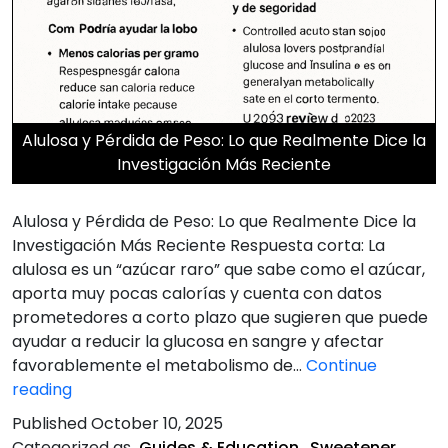
Alulosa y Pérdida de Peso: Lo que Realmente Dice la
Investigación Más Reciente
Alulosa y Pérdida de Peso: Lo que Realmente Dice la
Investigación Más Reciente Respuesta corta: La
alulosa es un “azúcar raro” que sabe como el azúcar,
aporta muy pocas calorías y cuenta con datos
prometedores a corto plazo que sugieren que puede
ayudar a reducir la glucosa en sangre y afectar
favorablemente el metabolismo de…
Continue
Alulosa
reading
y
Published
October 10, 2025
Pérdida
Categorized as
Guides & Education
,
Sweetener