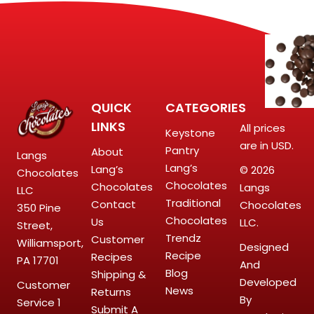
QUICK
CATEGORIES
LINKS
All prices
Keystone
are in USD.
Pantry
About
Langs
Lang’s
Lang’s
© 2026
Chocolates
Chocolates
Chocolates
Langs
LLC
Traditional
Contact
Chocolates
350 Pine
Chocolates
Us
LLC.
Street,
Trendz
Customer
Williamsport,
Designed
Recipe
Recipes
PA 17701
And
Blog
Shipping &
Developed
Customer
News
Returns
By
Service
1
Submit A