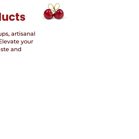
ducts
ups, artisanal
Elevate your
aste and
Speci