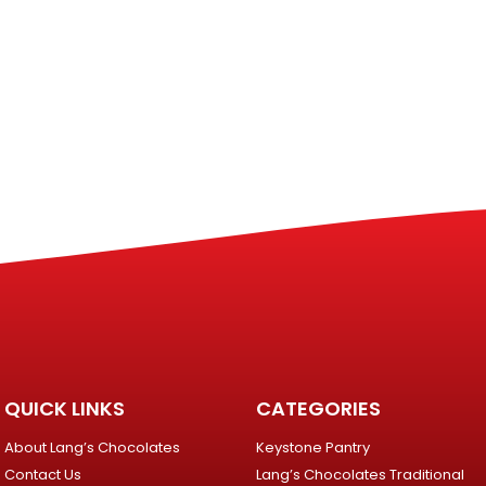
QUICK LINKS
CATEGORIES
About Lang’s Chocolates
Keystone Pantry
Contact Us
Lang’s Chocolates Traditional