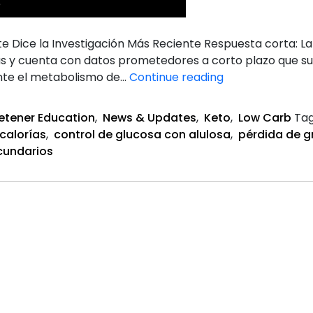
e
e Dice la Investigación Más Reciente Respuesta corta: La
s y cuenta con datos prometedores a corto plazo que sug
Alulosa
nte el metabolismo de…
Continue reading
y
Pérdida
etener Education
,
News & Updates
,
Keto
,
Low Carb
Ta
de
 calorías
,
control de glucosa con alulosa
,
pérdida de g
Peso
cundarios