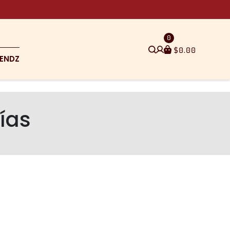
0
$
0.00
ENDZ
rías